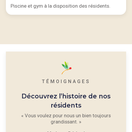
Piscine et gym à la disposition des résidents.
TÉMOIGNAGES
Découvrez l’histoire de nos
résidents
es, il y
« Vous voulez pour nous un bien toujours
« La ré
tentifs
grandissant. »
Nou
commun