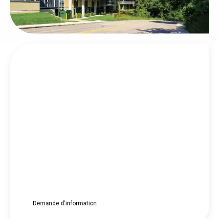
RÉSIDENCE SAINT-
SACREMENT
Unique en son genre
Dans le quartier Saint-Sacrement, retrouvez
une résidence chaleureuse dans le respect
architectural du monastère de l’église du
Très-Saint-Sacrement.
Offrez-vous l’expertise LOKIA.
Demande d'information