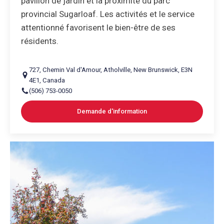
pavillon de jardin et la proximité du parc
provincial Sugarloaf. Les activités et le service
attentionné favorisent le bien-être de ses
résidents.
727
,
Chemin Val d'Amour
,
Atholville
,
New Brunswick
,
E3N
4E1
,
Canada
(506) 753-0050
Demande d'information